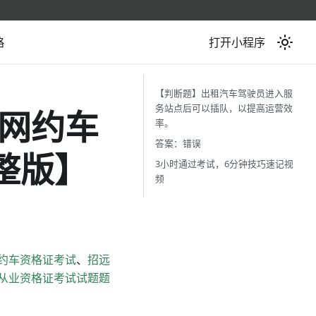
略
打开小程序
【判断题】出租汽车驾驶员进入服
务站点后可以插队，以提高运营效
网约车
率。
答案：错误
整版】
3小时通过考试，6分钟技巧速记视
频
约车资格证考试
、
招远
从业资格证考试试题题