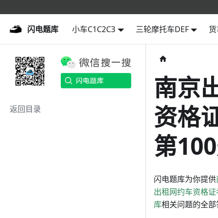
闪电题库
闪电题库
小车C1C2C3
三轮摩托车DEF
货
南京
资格
返回目录
第10
闪电题库为你提供
出租网约车资格证
库
相关问题的全部