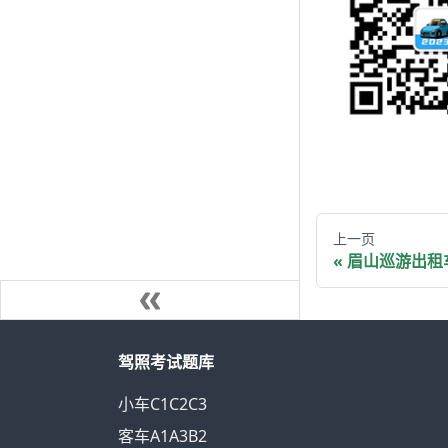
上一页
眉山巡游出租
驾照考试题库
小车C1C2C3
客车A1A3B2