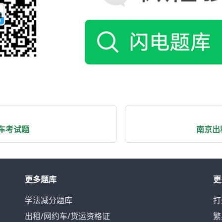
车考试题
南京出
更多题库
更
学法减分题库
打
出租/网约车/货运资格证
繁