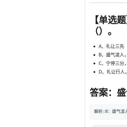
【单选题
（）。
A、礼让三先
B、盛气凌人
C、宁停三分
D、礼让行人
答案：盛
解析:B：盛气