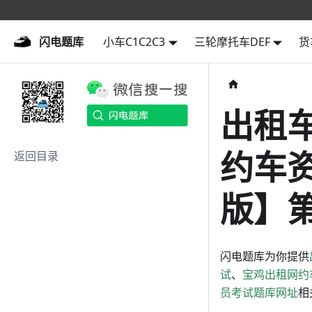
闪电题库
闪电题库
小车C1C2C3
三轮摩托车DEF
货
出租
约车
返回目录
版】第
闪电题库为你提供
试
、
宝鸡出租网约
员考试题库网址
相