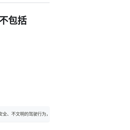
不包括
不安全、不文明的驾驶行为，不应该被认可或鼓励。 其他选项都是出