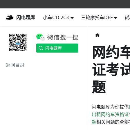
闪电题库
闪电题库
小车C1C2C3
三轮摩托车DEF
货
网约
证考试
返回目录
题
闪电题库为你提供
出租网约车资格证
题
相关问题的全部