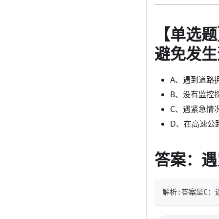
【单选题
避免发生
A、遇到道路
B、没有监控
C、遇紧急情
D、在高速公
答案：遇
解析:答案是C