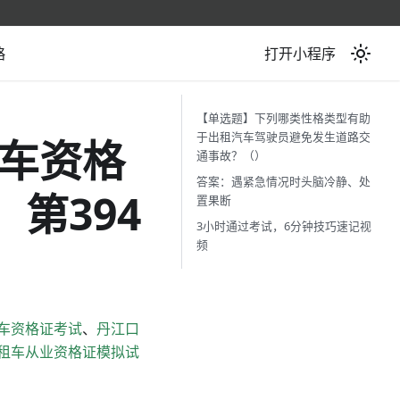
略
打开小程序
【单选题】下列哪类性格类型有助
于出租汽车驾驶员避免发生道路交
车资格
通事故？（）
答案：遇紧急情况时头脑冷静、处
第394
置果断
3小时通过考试，6分钟技巧速记视
频
车资格证考试
、
丹江口
租车从业资格证模拟试