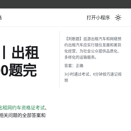
略
打开小程序
【判断题】巡游出租汽车和网络预
约出租汽车应实行错位发展和差异
丨出租
化经营，为社会公众提供品质化、
多样化的运输服务。
0题完
答案：正确
3小时通过考试，6分钟技巧速记视
频
出租网约车资格证考试
、
相关问题的全部答案和