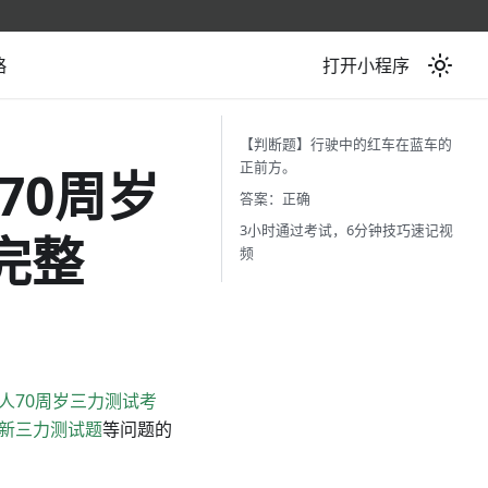
略
打开小程序
【判断题】行驶中的红车在蓝车的
正前方。
70周岁
答案：正确
3小时通过考试，6分钟技巧速记视
完整
频
人70周岁三力测试考
新三力测试题
等问题的