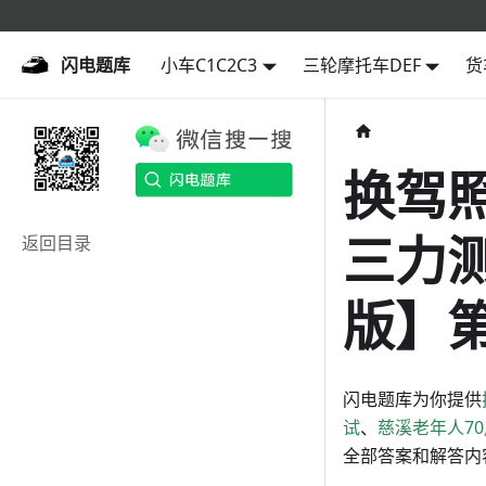
闪电题库
闪电题库
小车C1C2C3
三轮摩托车DEF
货
换驾
三力测
返回目录
版】第
闪电题库为你提供
试
、
慈溪老年人7
全部答案和解答内