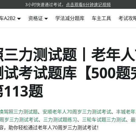
3小时快速通过考试，
点击观看6分钟速记视频
车A2B2
资格证
学法减分题库
车主工具
考试攻
照三力测试题丨老年人
试考试题库【500题
113题
换驾照三力测试题
、
安顺老年人70周岁三力测试考试
、
丰城老年
0周岁三力测试考试
、
三力测试题练习
、
三轮车试题三力测试
、
最
容，助你轻松通过老年人70周岁三力测试考试！