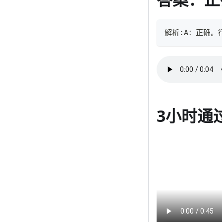
解析:A：正确。
3小时通