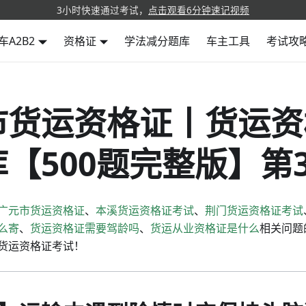
3小时快速通过考试，
点击观看6分钟速记视频
车A2B2
资格证
学法减分题库
车主工具
考试攻
市货运资格证丨货运资
【500题完整版】第3
广元市货运资格证
、
本溪货运资格证考试
、
荆门货运资格证考试
么寄
、
货运资格证需要驾龄吗
、
货运从业资格证是什么
相关问题
货运资格证考试！