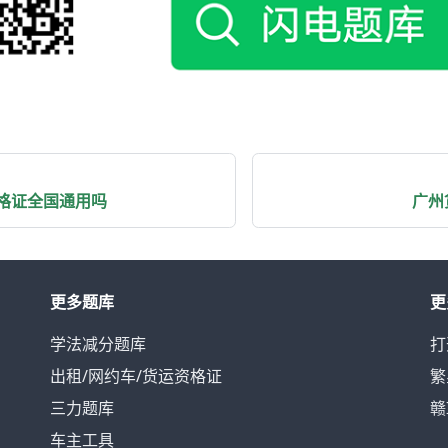
格证全国通用吗
广州
更多题库
更
学法减分题库
打
出租/网约车/货运资格证
繁
三力题库
赣
车主工具