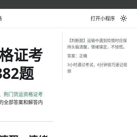
略
打开小程序
【判断题】运输中遇到险情时应保
持头脑清醒，情绪镇定，不惊慌。
格证考
答案：正确
3小时通过考试，6分钟技巧速记视
82题
频
、
荆门货运资格证考
的全部答案和解答内