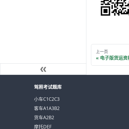
上一页
电子版货运资
驾照考试题库
小车C1C2C3
客车A1A3B2
货车A2B2
摩托DEF