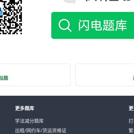
拟题
更多题库
更
学法减分题库
打
出租/网约车/货运资格证
繁