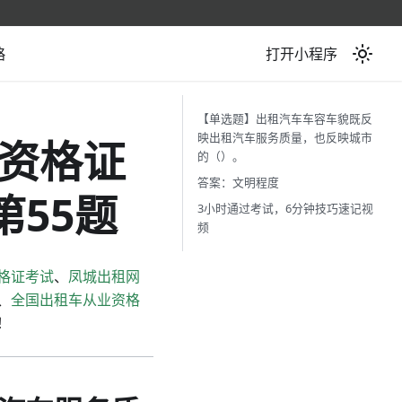
略
打开小程序
【单选题】出租汽车车容车貌既反
映出租汽车服务质量，也反映城市
资格证
的（）。
答案：文明程度
第55题
3小时通过考试，6分钟技巧速记视
频
格证考试
、
凤城出租网
、
全国出租车从业资格
！