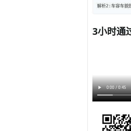
解析2:车容车
3小时通