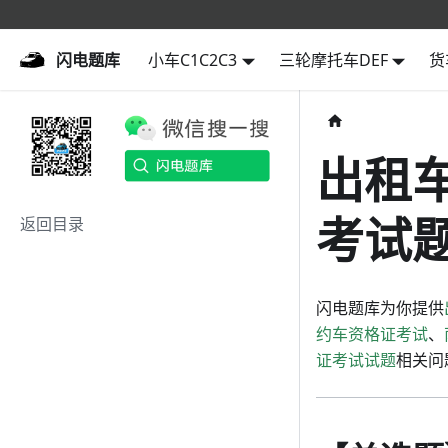
闪电题库
闪电题库
小车C1C2C3
三轮摩托车DEF
货
出租
考试题
返回目录
闪电题库为你提供
约车资格证考试
、
证考试试题
相关问