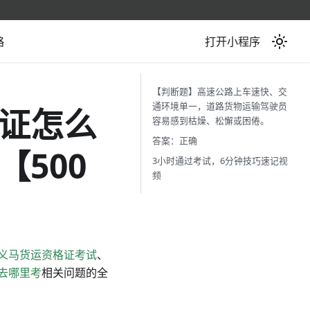
略
打开小程序
【判断题】高速公路上车速快、交
通环境单一，道路货物运输驾驶员
证怎么
容易感到枯燥、松懈或困倦。
答案：正确
500
3小时通过考试，6分钟技巧速记视
频
义马货运资格证考试
、
去哪里考
相关问题的全