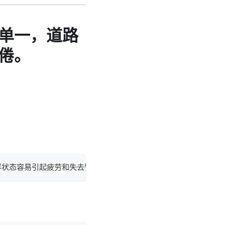
单一，道路
倦。
样状态容易引起疲劳和失去警惕，甚至会出现困倦的情况。因此，驾